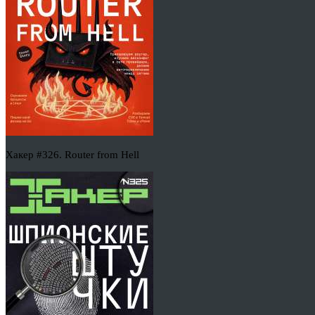
Хакер #326. Router from Hell