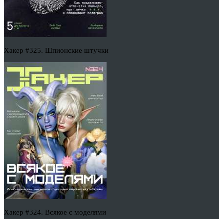
Хакер #325. Шпионские штучки
Хакер #324. Всякое с моделями