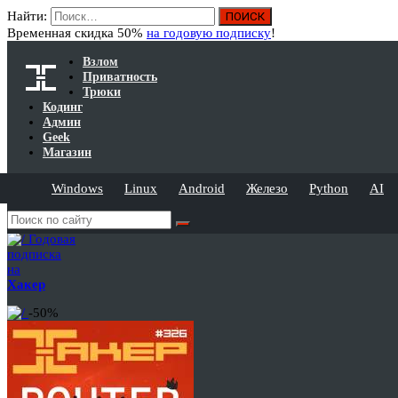
Найти:
Временная скидка 50%
на годовую подписку
!
Взлом
Приватность
Трюки
Кодинг
Админ
Geek
Магазин
Windows
Linux
Android
Железо
Python
AI
Годовая
подписка
на
Хакер
-50%