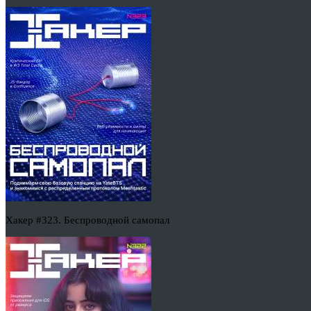
Хакер #323. Беспроводной самопал