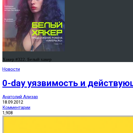
Хакер #322. Белый хакер
Новости
0-day уязвимость и действующ
Анатолий Ализар
18.09.2012
Комментарии
1,908