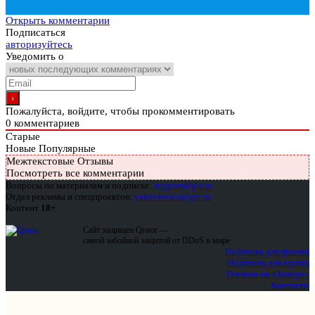
Открыть комментарии
Подписаться
авторизуйтесь
Уведомить о
Пожалуйста, войдите, чтобы прокомментировать
0
комментариев
Старые
Новые
Популярные
Межтекстовые Отзывы
Посмотреть все комментарии
Вопросы по материалам и подписке:
support@glc.ru
Отдел рекламы и спецпроектов:
yakovleva.a@glc.ru
Контент
18+
Сайт защищен Qrator —
самой забойной защитой от DDoS в мире
Подписка для физлиц
Подписка для юрлиц
Реклама на «Хакере»
Контакты