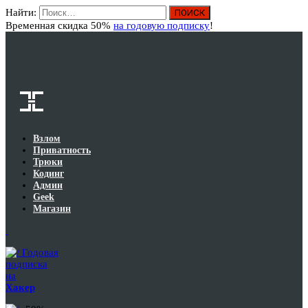
Найти:
Вход
Временная скидка 50%
на годовую подписку
!
Взлом
Приватность
Трюки
Кодинг
Админ
Geek
Магазин
Годовая
подписка
на
Хакер