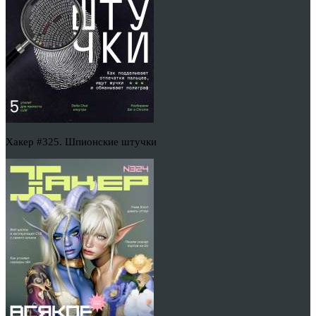
Хакер #325. Шпионские штучки