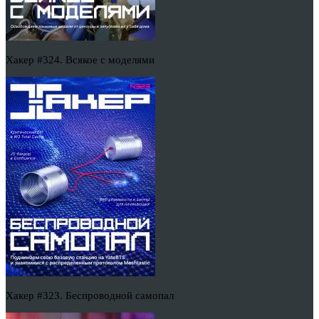
Хакер #324. Всякое с моделями
Хакер #323. Беспроводной самопал