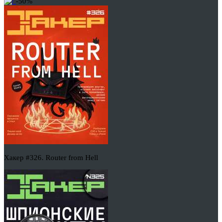
-50%
Хакер #326. Router from Hell