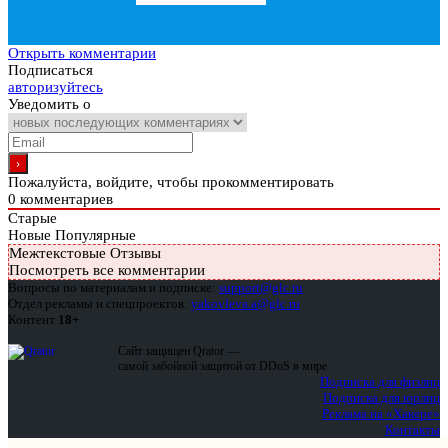
Открыть комментарии
Подписаться
авторизуйтесь
Уведомить о
Пожалуйста, войдите, чтобы прокомментировать
0
комментариев
Старые
Новые
Популярные
Межтекстовые Отзывы
Посмотреть все комментарии
Вопросы по материалам и подписке:
support@glc.ru
Отдел рекламы и спецпроектов:
yakovleva.a@glc.ru
Контент
18+
Сайт защищен Qrator —
самой забойной защитой от DDoS в мире
Подписка для физлиц
Подписка для юрлиц
Реклама на «Хакере»
Контакты