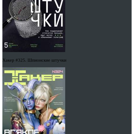
Хакер #325. Шпионские штучки