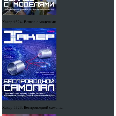
Хакер #324. Всякое с моделями
Хакер #323. Беспроводной самопал