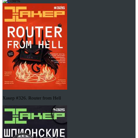
-50%
Хакер #326. Router from Hell