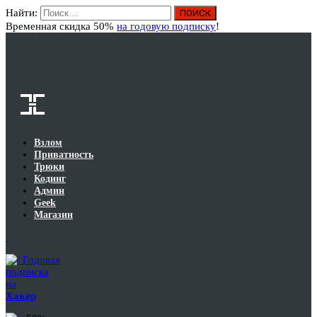
Найти:
Вход
Временная скидка 50%
на годовую подписку
!
Взлом
Приватность
Трюки
Кодинг
Админ
Geek
Магазин
Годовая
подписка
на
Хакер