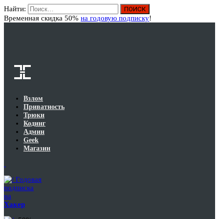
Найти:
Вход
Временная скидка 50%
на годовую подписку
!
Взлом
Приватность
Трюки
Кодинг
Админ
Geek
Магазин
Годовая
подписка
на
Хакер