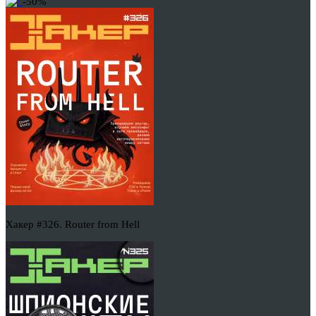
-50%
Хакер #326. Router from Hell