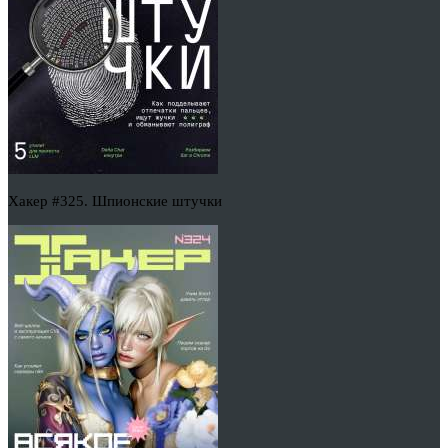
Хакер #325. Шпионские штучки