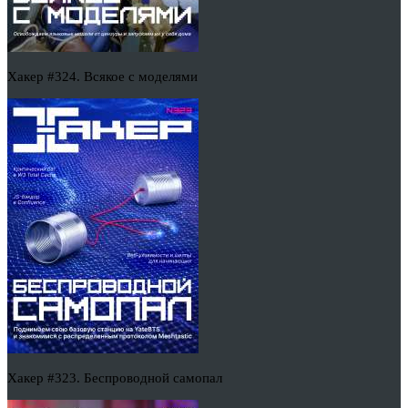
Хакер #324. Всякое с моделями
Хакер #323. Беспроводной самопал