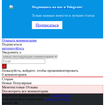
Подпишись на наc в Telegram!
Только важные новости и лучшие статьи
Подписаться
Открыть комментарии
Подписаться
авторизуйтесь
Уведомить о
Пожалуйста, войдите, чтобы прокомментировать
0
комментариев
Старые
Новые
Популярные
Межтекстовые Отзывы
Посмотреть все комментарии
Вопросы по материалам и подписке:
support@glc.ru
Отдел рекламы и спецпроектов:
yakovleva.a@glc.ru
Контент
18+