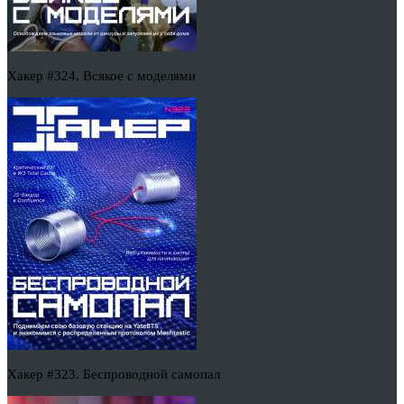
Хакер #324. Всякое с моделями
Хакер #323. Беспроводной самопал