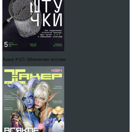
Хакер #325. Шпионские штучки