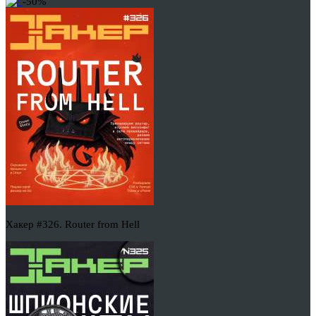
-50%
Хакер #326. Router from Hell