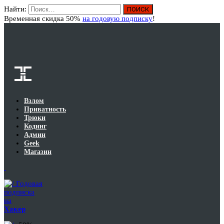
Найти:
Вход
Временная скидка 50%
на годовую подписку
!
Взлом
Приватность
Трюки
Кодинг
Админ
Geek
Магазин
Годовая
подписка
на
Хакер