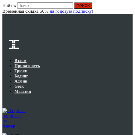
Найти:
Вход
Временная скидка 50%
на годовую подписку
!
Взлом
Приватность
Трюки
Кодинг
Админ
Geek
Магазин
Годовая
подписка
на
Хакер