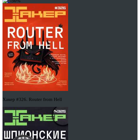
-50%
Хакер #326. Router from Hell