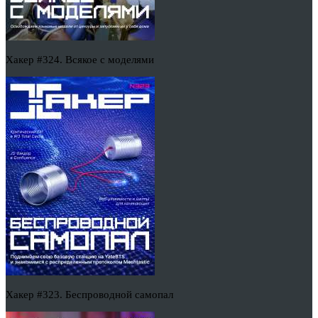
Хакер #324. Всякое с моделями
Хакер #323. Беспроводной самопал