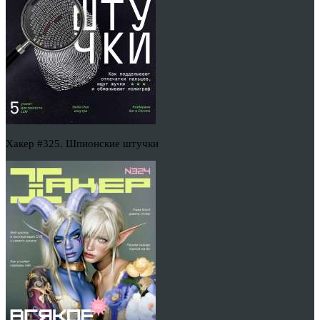
Хакер #325. Шпионские штучки