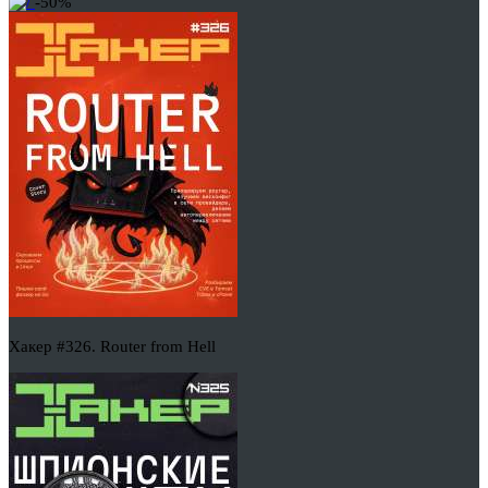
-50%
Хакер #326. Router from Hell