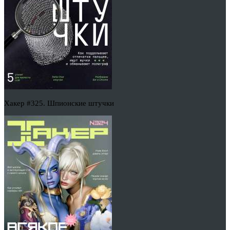
Хакер #325. Шпионские штучки