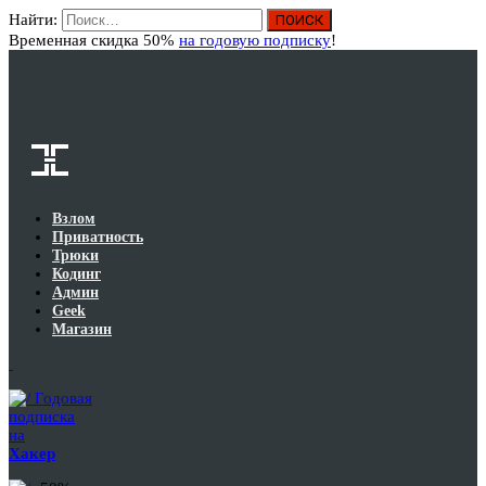
Найти:
Вход
Временная скидка 50%
на годовую подписку
!
Взлом
Приватность
Трюки
Кодинг
Админ
Geek
Магазин
Годовая
подписка
на
Хакер