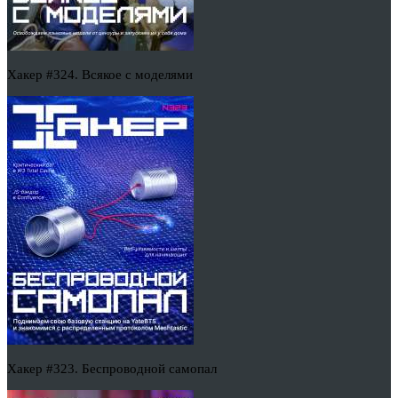
Хакер #324. Всякое с моделями
Хакер #323. Беспроводной самопал