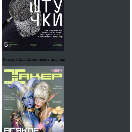
Хакер #325. Шпионские штучки