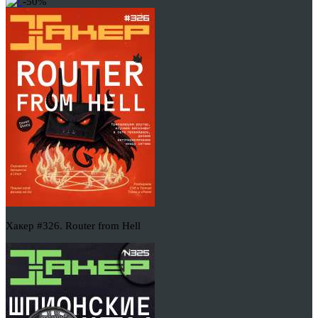
-50%
Хакер #326. Router from Hell