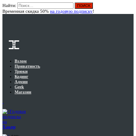
Найти:
Вход
Временная скидка 50%
на годовую подписку
!
Взлом
Приватность
Трюки
Кодинг
Админ
Geek
Магазин
Годовая
подписка
на
Хакер