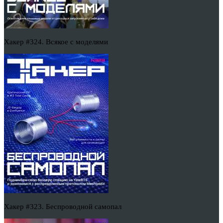
Хакер #324. Всякое с моделями
Хакер #323. Беспроводной самопал