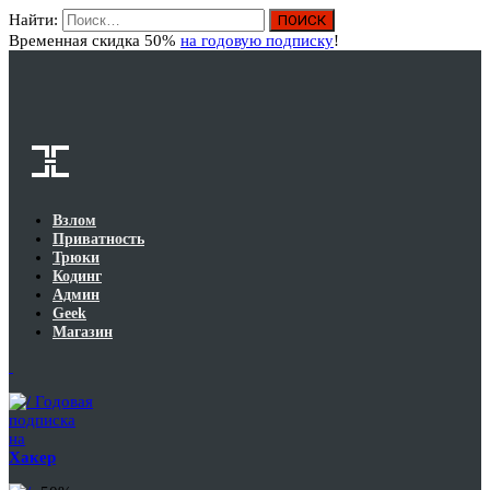
Найти:
Вход
Временная скидка 50%
на годовую подписку
!
Взлом
Приватность
Трюки
Кодинг
Админ
Geek
Магазин
Годовая
подписка
на
Хакер