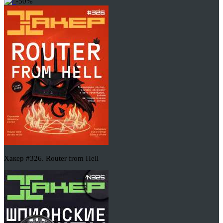
-50%
Хакер #326. Router from Hell