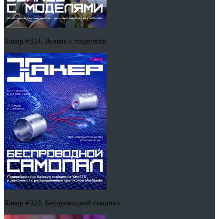
Хакер #324. Всякое с моделями
Хакер #323. Беспроводной самопал