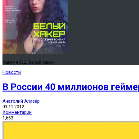
Хакер #322. Белый хакер
Новости
В России 40 миллионов гейме
Анатолий Ализар
01.11.2012
Комментарии
1,663