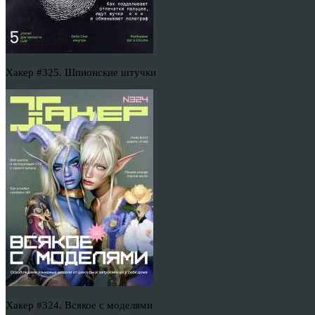
Хакер #325. Шпионские штучки
Хакер #324. Всякое с моделями