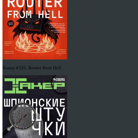
Хакер #326. Router from Hell