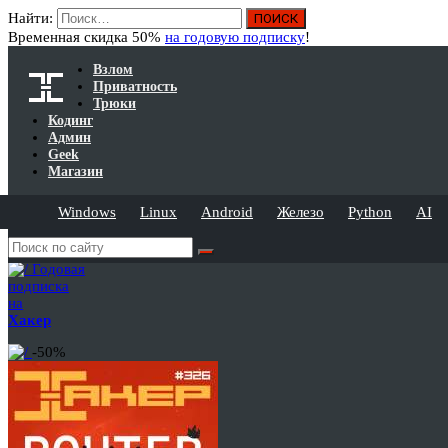
Найти:
Временная скидка 50%
на годовую подписку
!
Взлом
Приватность
Трюки
Кодинг
Админ
Geek
Магазин
Windows
Linux
Android
Железо
Python
AI
Годовая
подписка
на
Хакер
-50%