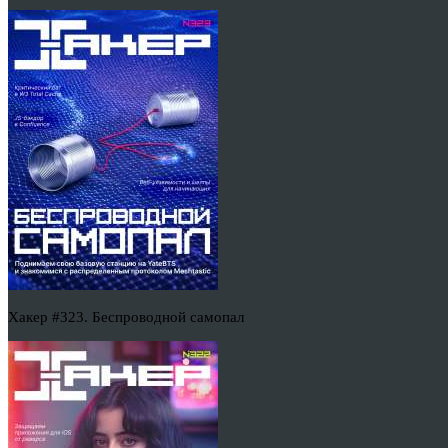
Хакер #323. Беспроводной самопал