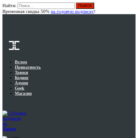
Найти:
Вход
Временная скидка 50%
на годовую подписку
!
Взлом
Приватность
Трюки
Кодинг
Админ
Geek
Магазин
Годовая
подписка
на
Хакер