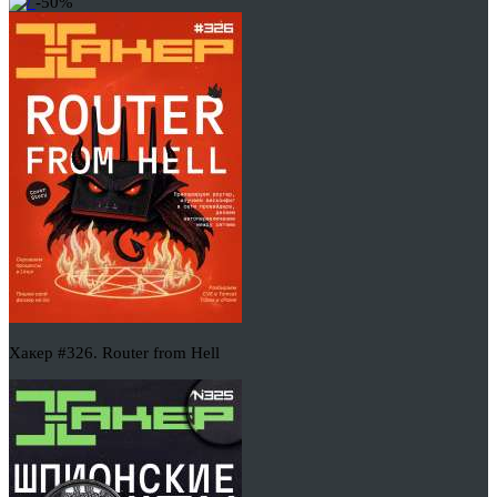
-50%
Хакер #326. Router from Hell