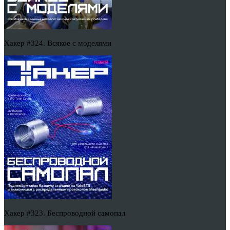
Хакер #324. Всякое с моделями
Хакер #323. Беспроводной самопал