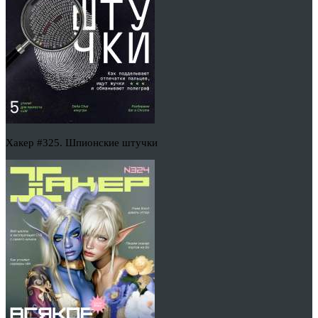
Хакер #325. Шпионские штучки