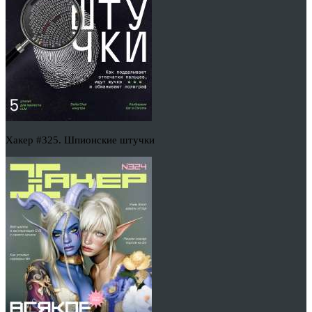
Хакер #325. Шпионские штучки