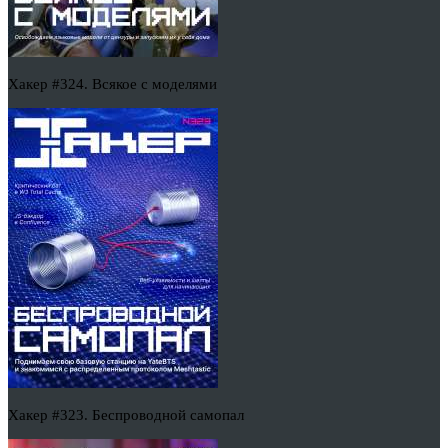
Хакер #324. Всякое с моделями
Хакер #323. Беспроводной самопал