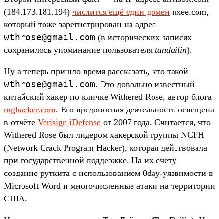
(184.173.181.194)
числится ещё один домен
nxee.com,
который тоже зарегистрирован на адрес
wthrose@gmail.com
(в исторических записях
сохранилось упоминание пользователя
tandailin
).
Ну а теперь пришло время рассказать, кто такой
wthrose@gmail.com
. Это довольно известный
китайский хакер по кличке Withered Rose, автор блога
mghacker.com
. Его вредоносная деятельность освещена
в отчёте
Verisign iDefense
от 2007 года. Считается, что
Withered Rose был лидером хакерской группы NCPH
(Network Crack Program Hacker), которая действовала
при государственной поддержке. На их счету —
создание руткита с использованием 0day-уязвимости в
Microsoft Word и многочисленные атаки на территории
США.