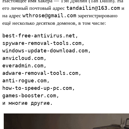
Настоящее имя хакера — Тэн Дэйлин (Tan Dailin). На
tandailin@163.com
его личный почтовый адрес
и
wthrose@gmail.com
на адрес
зарегистрировано
ещё несколько десятков доменов, в том числе:
best-free-antivirus.net, 

spyware-removal-tools.com, 

windows-update-download.com,

anvicloud.com,

everadmin.com,

adware-removal-tools.com, 

anti-rogue.com, 

how-to-speed-up-pc.com, 

games-booster.com,

и многие другие.