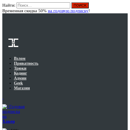
Найти:
Вход
Временная скидка 50%
на годовую подписку
!
Взлом
Приватность
Трюки
Кодинг
Админ
Geek
Магазин
Годовая
подписка
на
Хакер