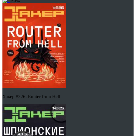
-50%
Хакер #326. Router from Hell