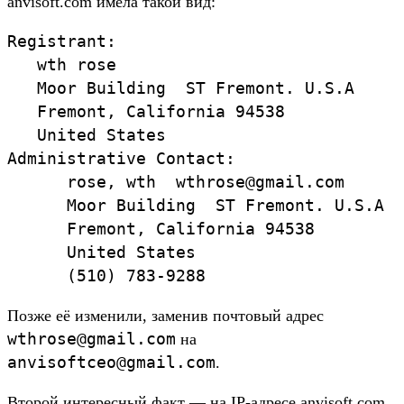
anvisoft.com имела такой вид:
Registrant:

   wth rose

   Moor Building  ST Fremont. U.S.A

   Fremont, California 94538

   United States

Administrative Contact:

      rose, wth  wthrose@gmail.com

      Moor Building  ST Fremont. U.S.A

      Fremont, California 94538

      United States

      (510) 783-9288
Позже её изменили, заменив почтовый адрес
wthrose@gmail.com
на
anvisoftceo@gmail.com
.
Второй интересный факт — на IP-адресе anvisoft.com