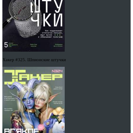
Хакер #325. Шпионские штучки