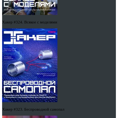
Хакер #324. Всякое с моделями
Хакер #323. Беспроводной самопал