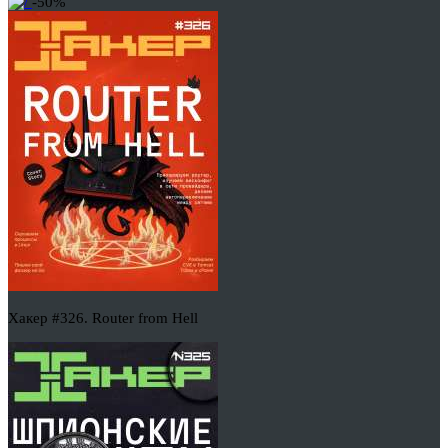
-50%
Хакер #326. Router from Hell