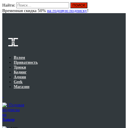
Найти:
Вход
Временная скидка 50%
на годовую подписку
!
Взлом
Приватность
Трюки
Кодинг
Админ
Geek
Магазин
Годовая
подписка
на
Хакер