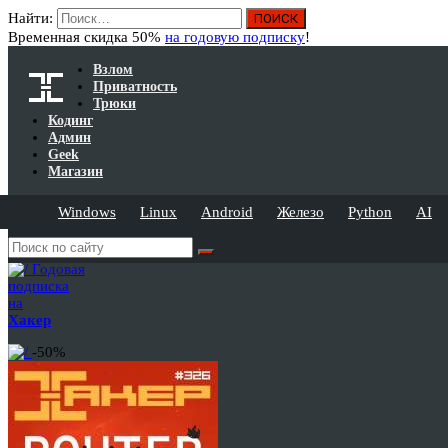
Найти:
Временная скидка 50%
на годовую подписку
!
Взлом
Приватность
Трюки
Кодинг
Админ
Geek
Магазин
Windows
Linux
Android
Железо
Python
AI
Годовая
подписка
на
Хакер
-50%