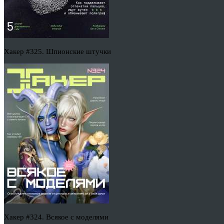
Хакер #325. Шпионские штучки
Хакер #324. Всякое с моделями