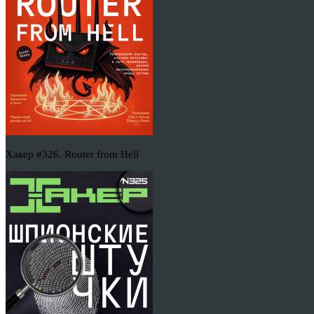
Хакер #326. Router from Hell