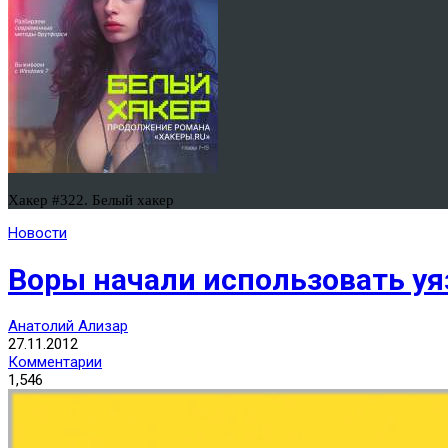
Хакер #322. Белый хакер
Новости
Воры начали использовать уя
Анатолий Ализар
27.11.2012
Комментарии
1,546