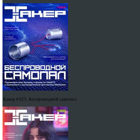
Хакер #323. Беспроводной самопал