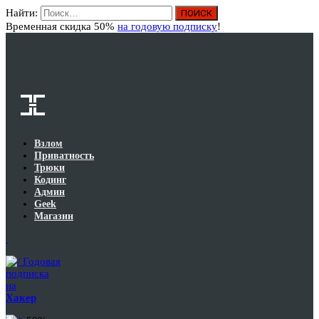
Найти:
Вход
Временная скидка 50%
на годовую подписку
!
Взлом
Приватность
Трюки
Кодинг
Админ
Geek
Магазин
Годовая
подписка
на
Хакер