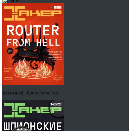
-50%
Хакер #326. Router from Hell