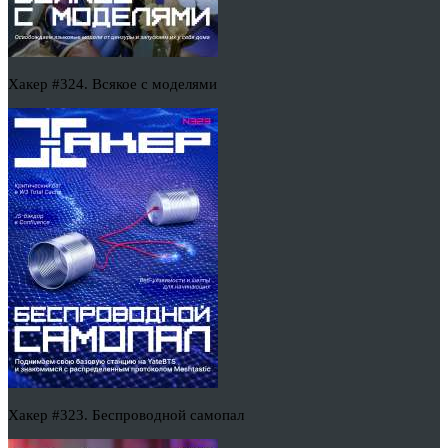
Хакер #324. Всякое с моделями
Хакер #323. Беспроводной самопал