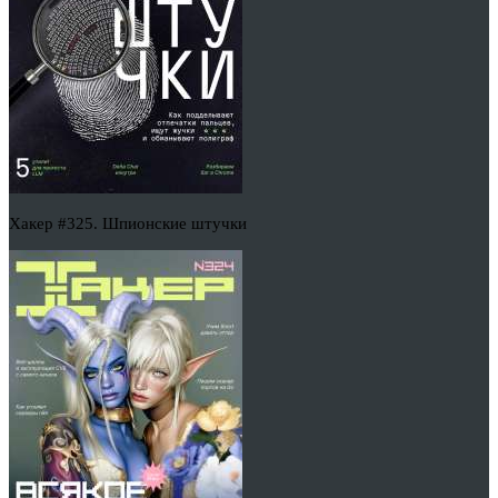
Хакер #325. Шпионские штучки