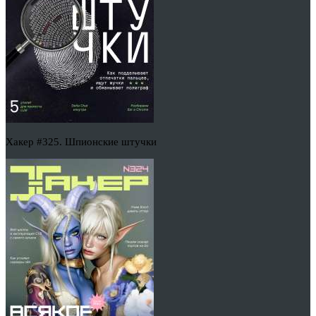
Хакер #325. Шпионские штучки