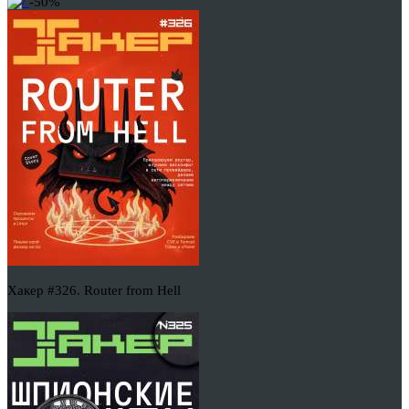
-50%
Хакер #326. Router from Hell