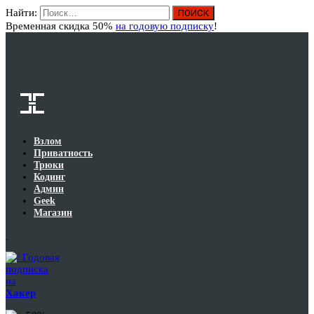
Найти:
Вход
Временная скидка 50%
на годовую подписку
!
Взлом
Приватность
Трюки
Кодинг
Админ
Geek
Магазин
Годовая
подписка
на
Хакер