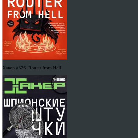
Хакер #326. Router from Hell