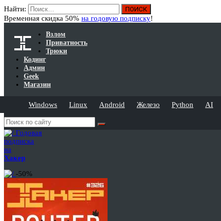
Найти:
Временная скидка 50%
на годовую подписку
!
Взлом
Приватность
Трюки
Кодинг
Админ
Geek
Магазин
Windows
Linux
Android
Железо
Python
AI
Годовая
подписка
на
Хакер
-50%