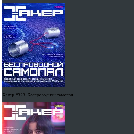
Хакер #323. Беспроводной самопал