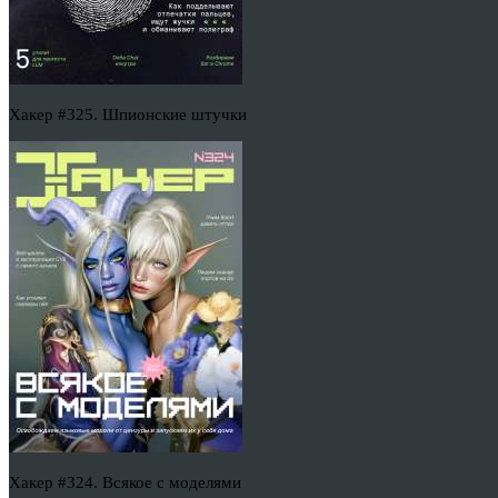
Хакер #325. Шпионские штучки
Хакер #324. Всякое с моделями