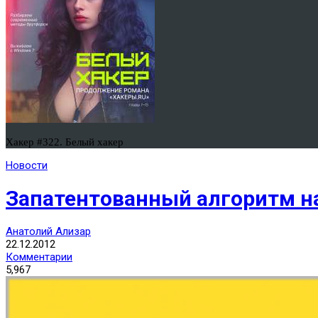
Хакер #322. Белый хакер
Новости
Запатентованный алгоритм на
Анатолий Ализар
22.12.2012
Комментарии
5,967