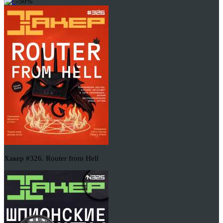
-50%
Хакер #326. Router from Hell