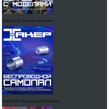
Хакер #324. Всякое с моделями
Хакер #323. Беспроводной самопал