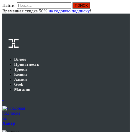
Найти:
Вход
Временная скидка 50%
на годовую подписку
!
Взлом
Приватность
Трюки
Кодинг
Админ
Geek
Магазин
Годовая
подписка
на
Хакер