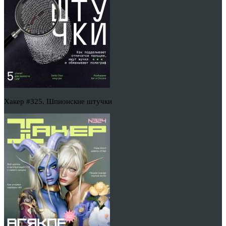
Хакер #325. Шпионские штучки