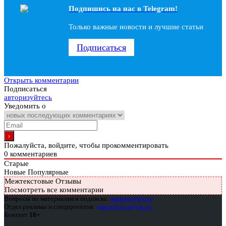
Подпишись на наc в Telegram!
Только важные новости и лучшие статьи
Подписаться
Открыть комментарии
Подписаться
авторизуйтесь
Уведомить о
Пожалуйста, войдите, чтобы прокомментировать
0
комментариев
Старые
Новые
Популярные
Межтекстовые Отзывы
Посмотреть все комментарии
Вопросы по материалам и подписке:
support@glc.ru
Отдел рекламы и спецпроектов:
yakovleva.a@glc.ru
Контент
18+