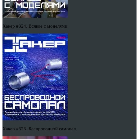
Хакер #324. Всякое с моделями
Хакер #323. Беспроводной самопал