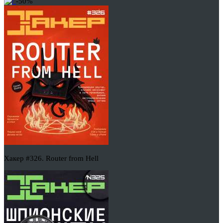
-50%
Хакер #326. Router from Hell