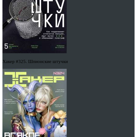
Хакер #325. Шпионские штучки