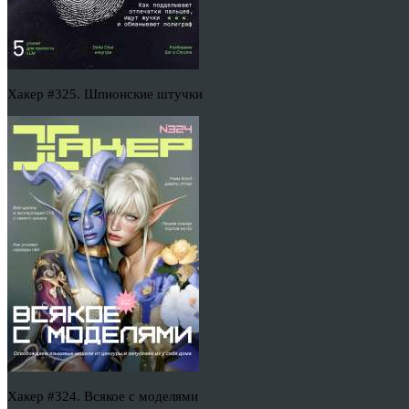
Хакер #325. Шпионские штучки
Хакер #324. Всякое с моделями