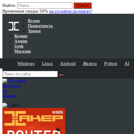
Найти:
Временная скидка 50%
на годовую подписку
!
Взлом
Приватность
Трюки
Кодинг
Админ
Geek
Магазин
Windows
Linux
Android
Железо
Python
AI
Годовая
подписка
на
Хакер
-50%