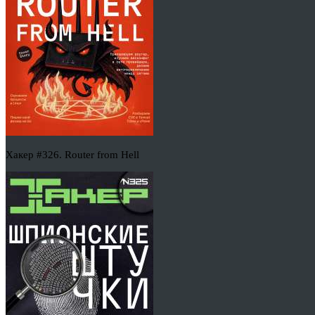
Хакер #326. Router from Hell