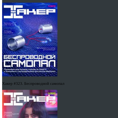
Хакер #323. Беспроводной самопал