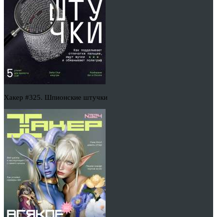
Хакер #325. Шпионские штучки