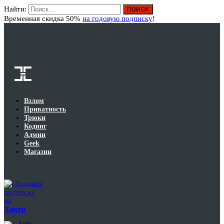
Найти:
Вход
Временная скидка 50%
на годовую подписку
!
Взлом
Приватность
Трюки
Кодинг
Админ
Geek
Магазин
Годовая
подписка
на
Хакер