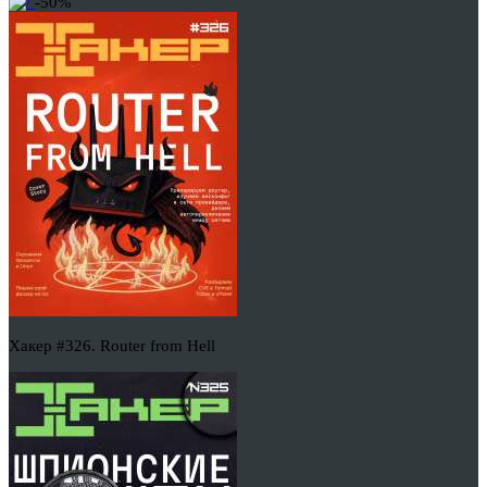
-50%
Хакер #326. Router from Hell