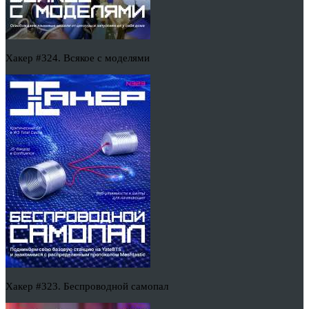
Хакер #324. Всякое с моделями
Хакер #323. Беспроводной самопал