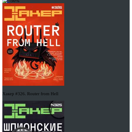
-50%
Хакер #326. Router from Hell