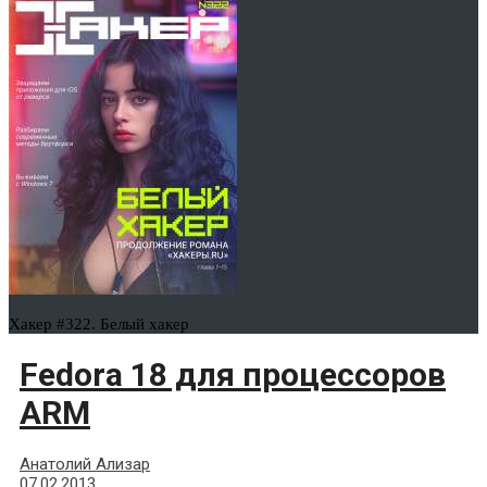
Хакер #322. Белый хакер
Fedora 18 для процессоров
ARM
Анатолий Ализар
07.02.2013