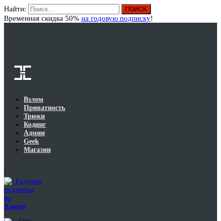
Найти:
Вход
Временная скидка 50%
на годовую подписку
!
Взлом
Приватность
Трюки
Кодинг
Админ
Geek
Магазин
Годовая
подписка
на
Хакер