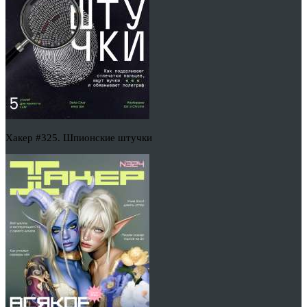
Хакер #325. Шпионские штучки