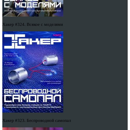
Хакер #324. Всякое с моделями
Хакер #323. Беспроводной самопал