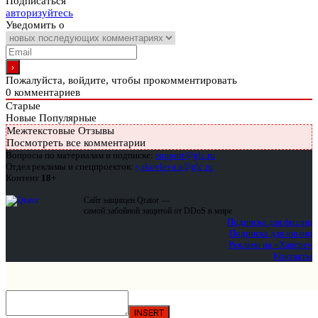
Подписаться
авторизуйтесь
Уведомить о
Пожалуйста, войдите, чтобы прокомментировать
0
комментариев
Старые
Новые
Популярные
Межтекстовые Отзывы
Посмотреть все комментарии
Вопросы по материалам и подписке:
support@glc.ru
Отдел рекламы и спецпроектов:
yakovleva.a@glc.ru
Контент
18+
Сайт защищен Qrator —
самой забойной защитой от DDoS в мире
Подписка для физлиц
Подписка для юрлиц
Реклама на «Хакере»
Контакты
INSERT