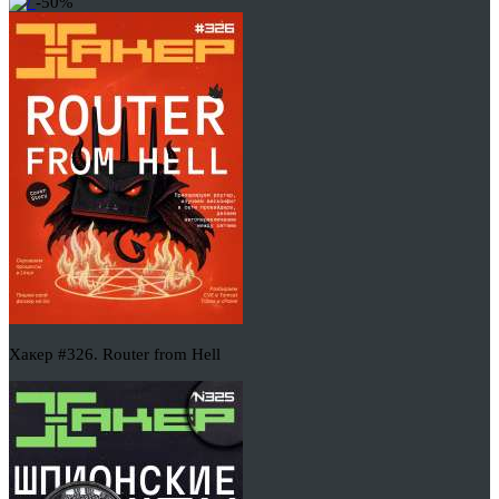
-50%
Хакер #326. Router from Hell