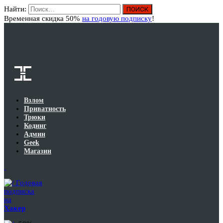
Найти:
Вход
Временная скидка 50%
на годовую подписку
!
Взлом
Приватность
Трюки
Кодинг
Админ
Geek
Магазин
Годовая
подписка
на
Хакер