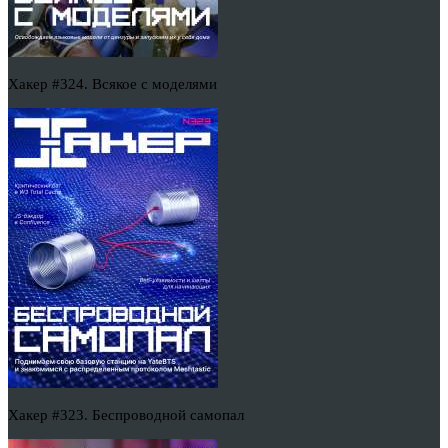
Хакер #324. Всякое с моделями
Хакер #323. Беспроводной самопал