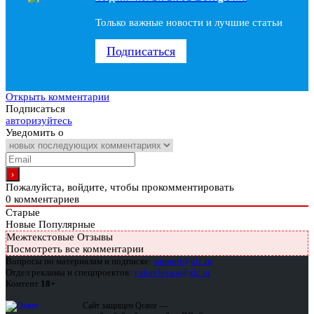
Только важные новости и лучшие статьи
Подписаться
Открыть комментарии
Подписаться
авторизуйтесь
Уведомить о
Пожалуйста, войдите, чтобы прокомментировать
0
комментариев
Старые
Новые
Популярные
Межтекстовые Отзывы
Посмотреть все комментарии
Вопросы по материалам и подписке:
support@glc.ru
Отдел рекламы и спецпроектов:
yakovleva.a@glc.ru
Контент
18+
Сайт защищен Qrator —