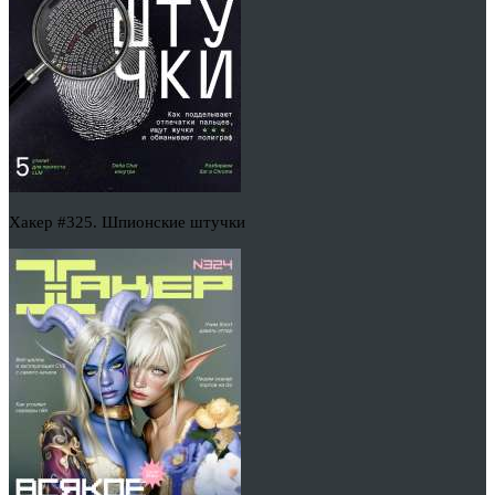
Хакер #325. Шпионские штучки