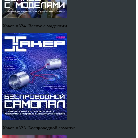
Хакер #324. Всякое с моделями
Хакер #323. Беспроводной самопал