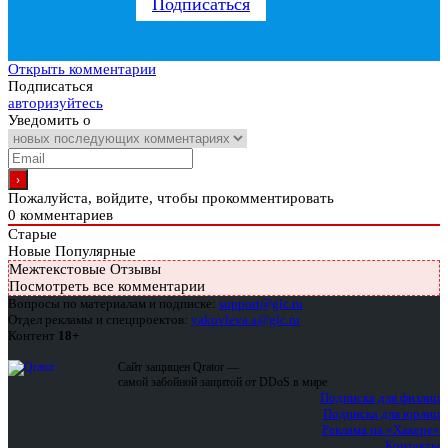
Подписаться
Открыть комментарии
Подписаться
авторизуйтесь
Уведомить о
Пожалуйста, войдите, чтобы прокомментировать
0
комментариев
Старые
Новые
Популярные
Межтекстовые Отзывы
Посмотреть все комментарии
Вопросы по материалам и подписке:
support@glc.ru
Отдел рекламы и спецпроектов:
yakovleva.a@glc.ru
Контент
18+
Сайт защищен Qrator —
самой забойной защитой от DDoS в мире
Подписка для физлиц
Подписка для юрлиц
Реклама на «Хакере»
Контакты