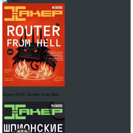
-50%
Хакер #326. Router from Hell