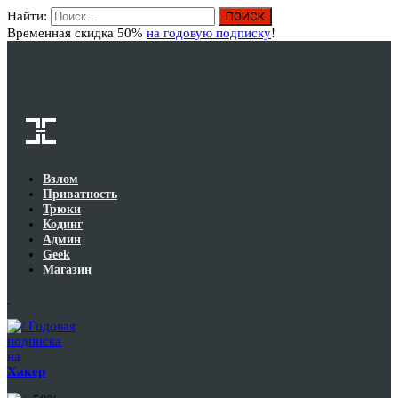
Найти:
Вход
Временная скидка 50%
на годовую подписку
!
Взлом
Приватность
Трюки
Кодинг
Админ
Geek
Магазин
Годовая
подписка
на
Хакер