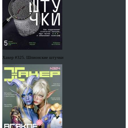
Хакер #325. Шпионские штучки