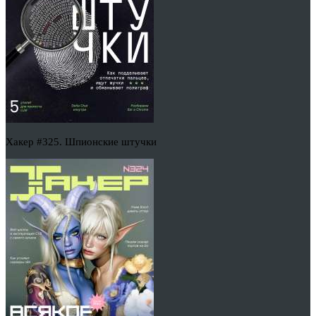
Хакер #325. Шпионские штучки