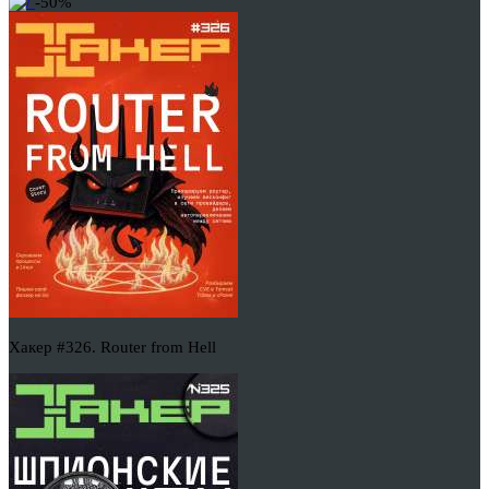
-50%
Хакер #326. Router from Hell