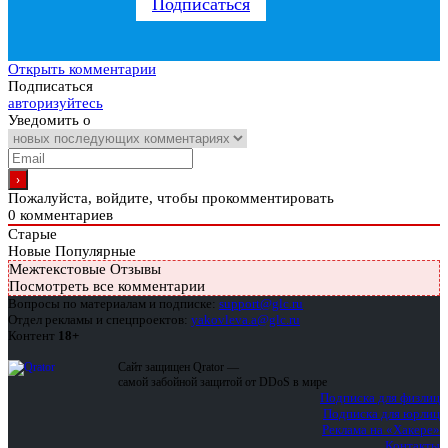
Подписаться
Открыть комментарии
Подписаться
авторизуйтесь
Уведомить о
Пожалуйста, войдите, чтобы прокомментировать
0
комментариев
Старые
Новые
Популярные
Межтекстовые Отзывы
Посмотреть все комментарии
Вопросы по материалам и подписке:
support@glc.ru
Отдел рекламы и спецпроектов:
yakovleva.a@glc.ru
Контент
18+
Сайт защищен Qrator —
самой забойной защитой от DDoS в мире
Подписка для физлиц
Подписка для юрлиц
Реклама на «Хакере»
Контакты