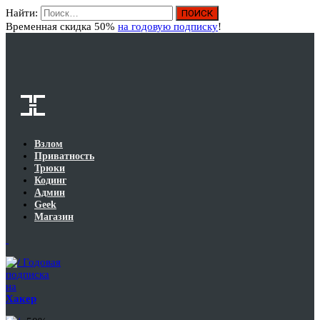
Найти:
Вход
Временная скидка 50%
на годовую подписку
!
Взлом
Приватность
Трюки
Кодинг
Админ
Geek
Магазин
Годовая
подписка
на
Хакер