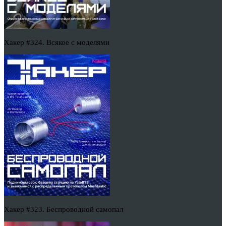
Хакер #324. Всякое с моделями
Хакер #323. Беспроводной самопал