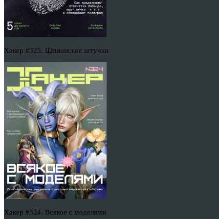
Хакер #325. Шпионские штучки
Хакер #324. Всякое с моделями