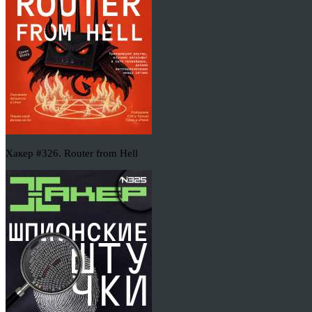
Хакер #326. Router from Hell