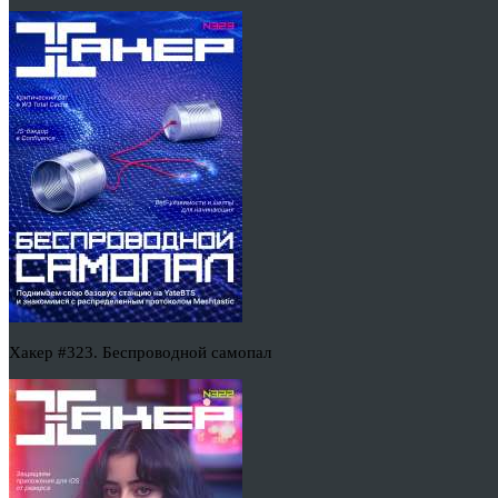
Хакер #323. Беспроводной самопал