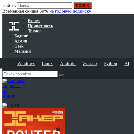
Найти:
Временная скидка 50%
на годовую подписку
!
Взлом
Приватность
Трюки
Кодинг
Админ
Geek
Магазин
Windows
Linux
Android
Железо
Python
AI
Годовая
подписка
на
Хакер
-50%