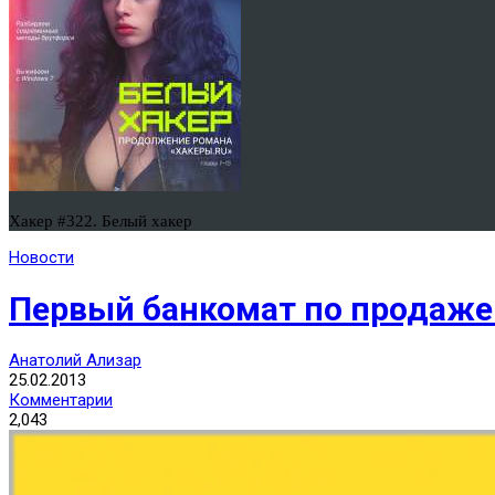
Хакер #322. Белый хакер
Новости
Первый банкомат по продаже
Анатолий Ализар
25.02.2013
Комментарии
2,043