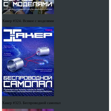
Хакер #324. Всякое с моделями
Хакер #323. Беспроводной самопал