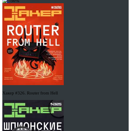
-50%
Хакер #326. Router from Hell