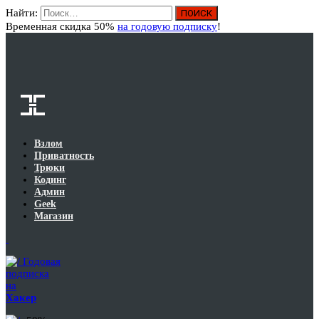
Найти:
Вход
Временная скидка 50%
на годовую подписку
!
Взлом
Приватность
Трюки
Кодинг
Админ
Geek
Магазин
Годовая
подписка
на
Хакер