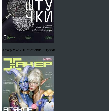
Хакер #325. Шпионские штучки