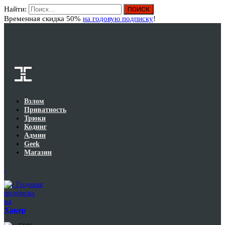
Найти:
Вход
Временная скидка 50%
на годовую подписку
!
Взлом
Приватность
Трюки
Кодинг
Админ
Geek
Магазин
Годовая
подписка
на
Хакер