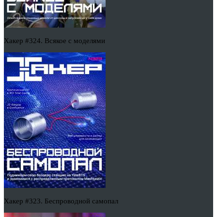
Хакер #324. Всякое с моделями
Хакер #323. Беспроводной самопал