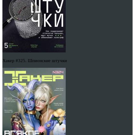
Хакер #325. Шпионские штучки