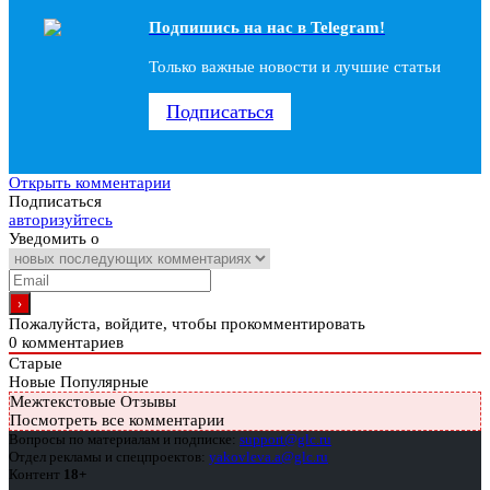
Подпишись на наc в Telegram!
Только важные новости и лучшие статьи
Подписаться
Открыть комментарии
Подписаться
авторизуйтесь
Уведомить о
Пожалуйста, войдите, чтобы прокомментировать
0
комментариев
Старые
Новые
Популярные
Межтекстовые Отзывы
Посмотреть все комментарии
Вопросы по материалам и подписке:
support@glc.ru
Отдел рекламы и спецпроектов:
yakovleva.a@glc.ru
Контент
18+