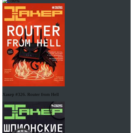
-50%
Хакер #326. Router from Hell