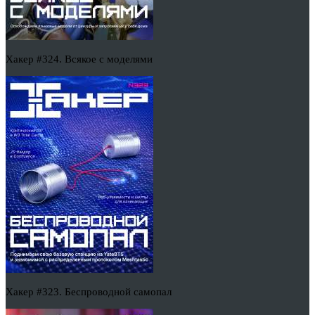
Хакер #324. Всякое с моделями
Хакер #323. Беспроводной самопал