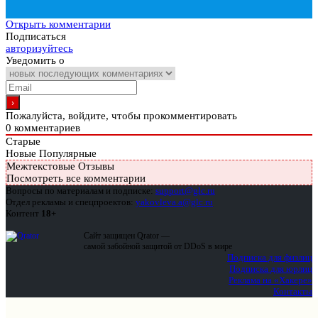
Открыть комментарии
Подписаться
авторизуйтесь
Уведомить о
Пожалуйста, войдите, чтобы прокомментировать
0
комментариев
Старые
Новые
Популярные
Межтекстовые Отзывы
Посмотреть все комментарии
Вопросы по материалам и подписке:
support@glc.ru
Отдел рекламы и спецпроектов:
yakovleva.a@glc.ru
Контент
18+
Сайт защищен Qrator —
самой забойной защитой от DDoS в мире
Подписка для физлиц
Подписка для юрлиц
Реклама на «Хакере»
Контакты