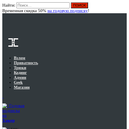
Найти:
Вход
Временная скидка 50%
на годовую подписку
!
Взлом
Приватность
Трюки
Кодинг
Админ
Geek
Магазин
Годовая
подписка
на
Хакер