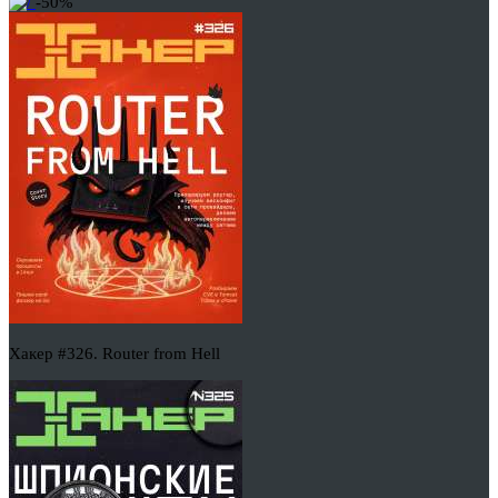
-50%
Хакер #326. Router from Hell