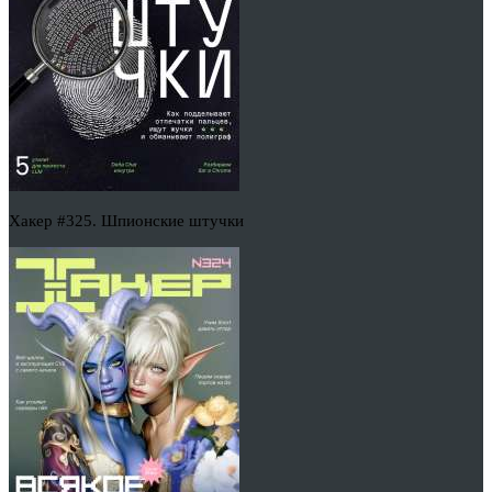
Хакер #325. Шпионские штучки