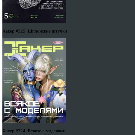
Хакер #325. Шпионские штучки
Хакер #324. Всякое с моделями