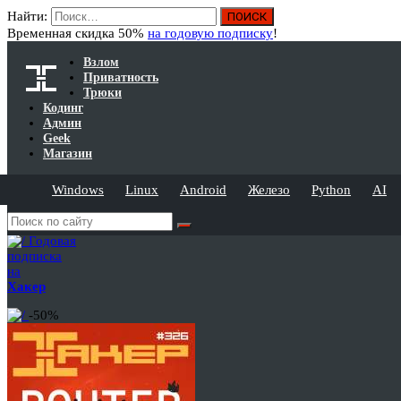
Найти:
Временная скидка 50%
на годовую подписку
!
Взлом
Приватность
Трюки
Кодинг
Админ
Geek
Магазин
Windows
Linux
Android
Железо
Python
AI
Годовая
подписка
на
Хакер
-50%