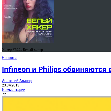
Хакер #322. Белый хакер
Новости
Infineon и Philips обвиняютс
Анатолий Ализар
23.04.2013
Комментарии
721