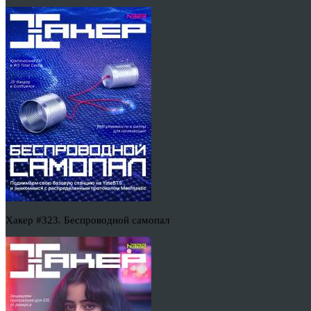
Хакер #323. Беспроводной самопал