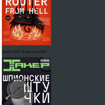
Хакер #326. Router from Hell