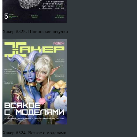
Хакер #325. Шпионские штучки
Хакер #324. Всякое с моделями