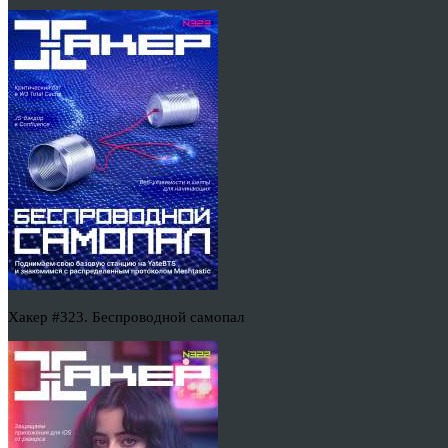
Хакер #323. Беспроводной самопал