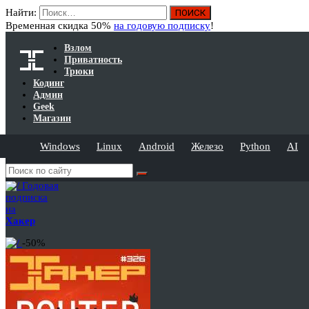
Найти:
Временная скидка 50%
на годовую подписку
!
Взлом
Приватность
Трюки
Кодинг
Админ
Geek
Магазин
Windows
Linux
Android
Железо
Python
AI
Годовая
подписка
на
Хакер
-50%