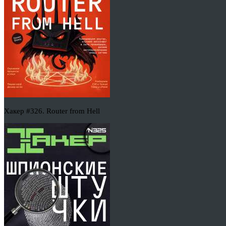
Хакер #326. Router from Hell