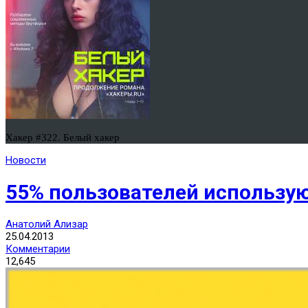
Хакер #322. Белый хакер
Новости
55% пользователей использую
Анатолий Ализар
25.04.2013
Комментарии
12,645