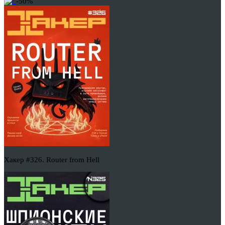
-50%
Хакер #326. Router from Hell