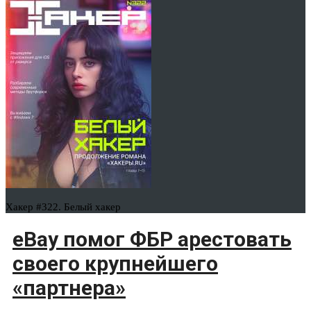
Хакер #322. Белый хакер
eBay помог ФБР арестовать
своего крупнейшего
«партнера»