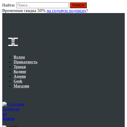
Найти:
Вход
Временная скидка 50%
на годовую подписку
!
Взлом
Приватность
Трюки
Кодинг
Админ
Geek
Магазин
Годовая
подписка
на
Хакер