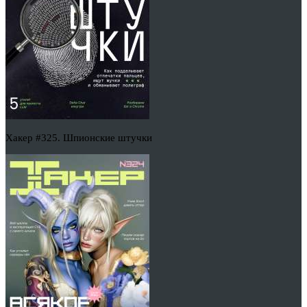
Хакер #325. Шпионские штучки