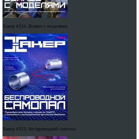
Хакер #324. Всякое с моделями
Хакер #323. Беспроводной самопал