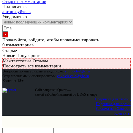
Открыть комментарии
Подписаться
авторизуйтесь
Уведомить о
Пожалуйста, войдите, чтобы прокомментировать
0
комментариев
Старые
Новые
Популярные
Межтекстовые Отзывы
Посмотреть все комментарии
Вопросы по материалам и подписке:
support@glc.ru
Отдел рекламы и спецпроектов:
yakovleva.a@glc.ru
Контент
18+
Сайт защищен Qrator —
самой забойной защитой от DDoS в мире
Подписка для физлиц
Подписка для юрлиц
Реклама на «Хакере»
Контакты