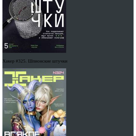
Хакер #325. Шпионские штучки