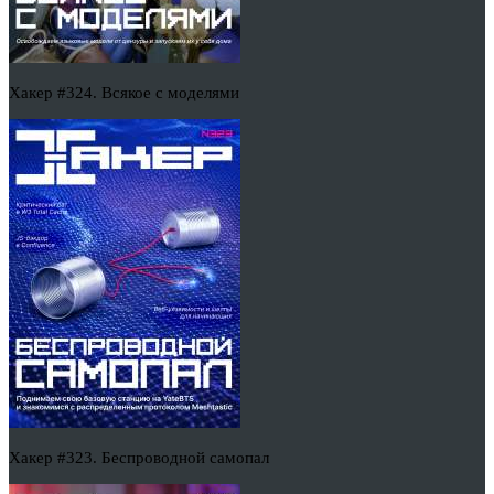
Хакер #324. Всякое с моделями
Хакер #323. Беспроводной самопал