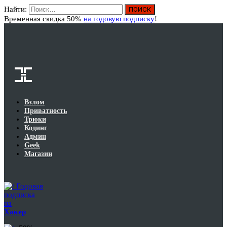
Найти:
Вход
Временная скидка 50%
на годовую подписку
!
Взлом
Приватность
Трюки
Кодинг
Админ
Geek
Магазин
Годовая
подписка
на
Хакер