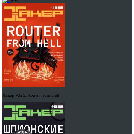
-50%
Хакер #326. Router from Hell