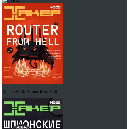
-50%
Хакер #326. Router from Hell