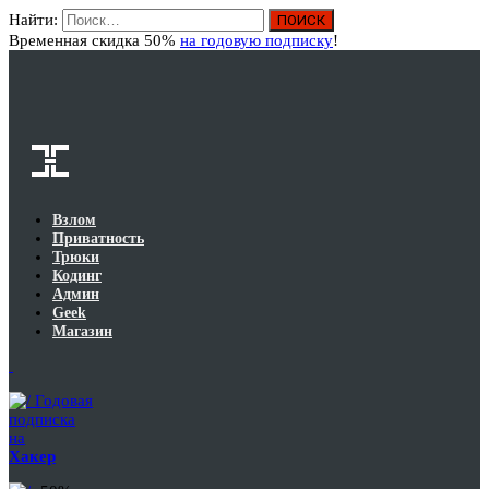
Найти:
Вход
Временная скидка 50%
на годовую подписку
!
Взлом
Приватность
Трюки
Кодинг
Админ
Geek
Магазин
Годовая
подписка
на
Хакер