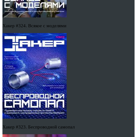
Хакер #324. Всякое с моделями
Хакер #323. Беспроводной самопал