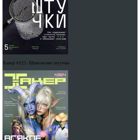
Хакер #325. Шпионские штучки