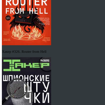
Хакер #326. Router from Hell