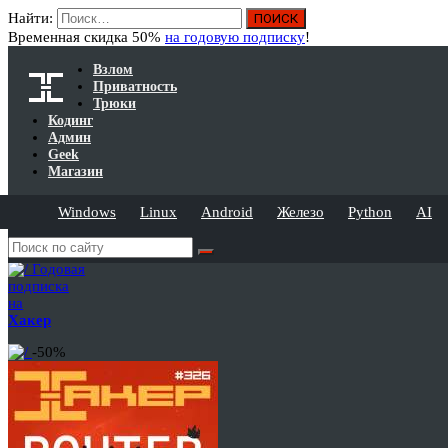
Найти:
Временная скидка 50%
на годовую подписку
!
Взлом
Приватность
Трюки
Кодинг
Админ
Geek
Магазин
Windows
Linux
Android
Железо
Python
AI
Годовая
подписка
на
Хакер
-50%