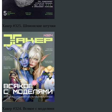
Хакер #325. Шпионские штучки
Хакер #324. Всякое с моделями