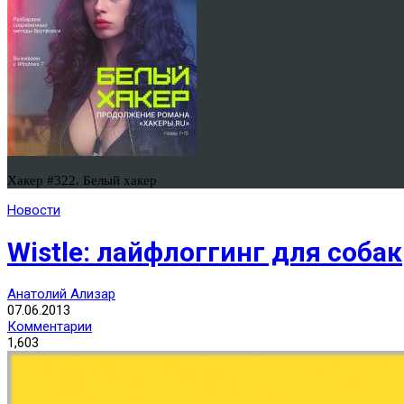
Хакер #322. Белый хакер
Новости
Wistle: лайфлоггинг для собак
Анатолий Ализар
07.06.2013
Комментарии
1,603