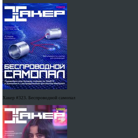
Хакер #323. Беспроводной самопал