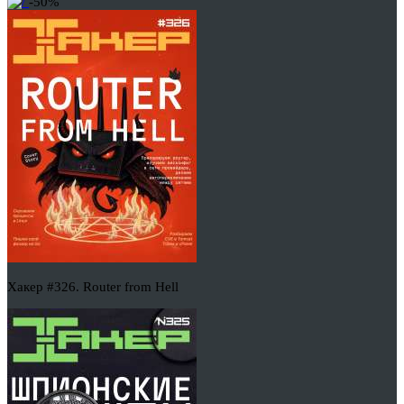
-50%
Хакер #326. Router from Hell