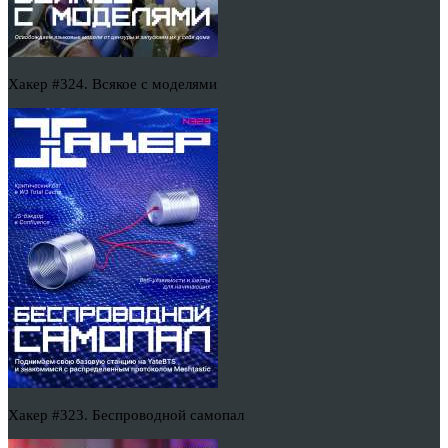
Хакер #324. Всякое с моделями
Хакер #323. Беспроводной самопал