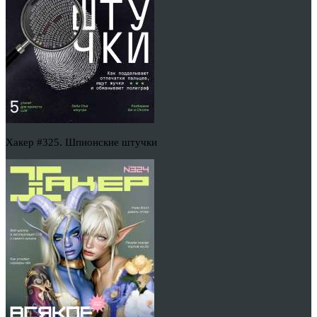
Хакер #325. Шпионские штучки