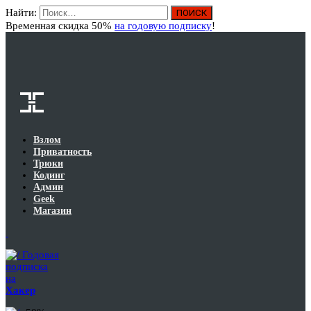
Найти:
Вход
Временная скидка 50%
на годовую подписку
!
Взлом
Приватность
Трюки
Кодинг
Админ
Geek
Магазин
Годовая
подписка
на
Хакер