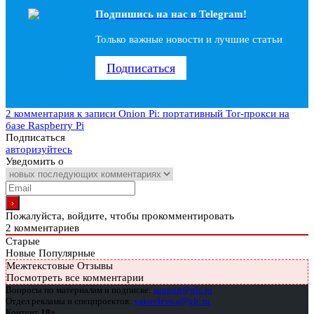
Подпишись на наc в Telegram!
Только важные новости и лучшие статьи
Подписаться
2 комментария
к записи Onion Pi: портативный Tor-прокси на
базе Raspberry Pi
Подписаться
авторизуйтесь
Уведомить о
Пожалуйста, войдите, чтобы прокомментировать
2
комментариев
Старые
Новые
Популярные
Межтекстовые Отзывы
Посмотреть все комментарии
Вопросы по материалам и подписке:
support@glc.ru
Отдел рекламы и спецпроектов:
yakovleva.a@glc.ru
Контент
18+