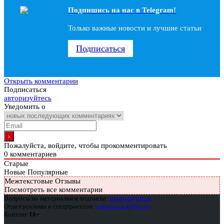
Подпишись на наc в Telegram!
Только важные новости и лучшие статьи
Подписаться
Открыть комментарии
Подписаться
авторизуйтесь
Уведомить о
Пожалуйста, войдите, чтобы прокомментировать
0
комментариев
Старые
Новые
Популярные
Межтекстовые Отзывы
Посмотреть все комментарии
Вопросы по материалам и подписке:
support@glc.ru
Отдел рекламы и спецпроектов:
yakovleva.a@glc.ru
Контент
18+