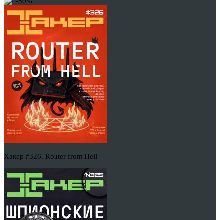
-50%
Хакер #326. Router from Hell