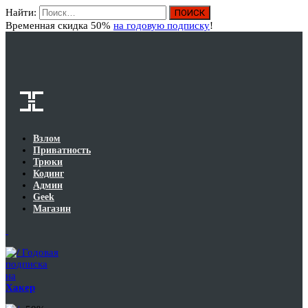
Найти:
Вход
Временная скидка 50%
на годовую подписку
!
Взлом
Приватность
Трюки
Кодинг
Админ
Geek
Магазин
Годовая
подписка
на
Хакер