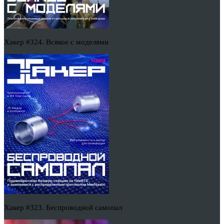
Хакер #324. Всякое с моделями
Хакер #323. Беспроводной самопал