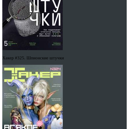
Хакер #325. Шпионские штучки