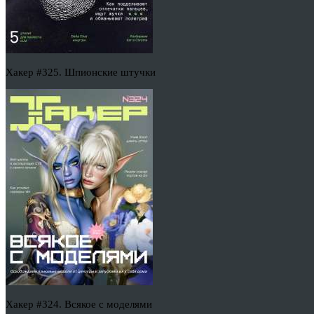
Хакер #325. Шпионские штучки
Хакер #324. Всякое с моделями