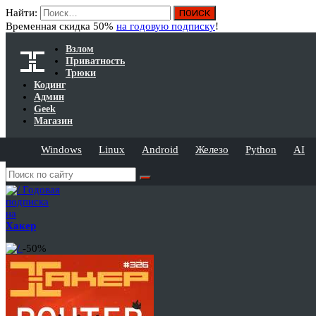
Найти:
Временная скидка 50%
на годовую подписку
!
Взлом
Приватность
Трюки
Кодинг
Админ
Geek
Магазин
Windows
Linux
Android
Железо
Python
AI
Годовая
подписка
на
Хакер
-50%