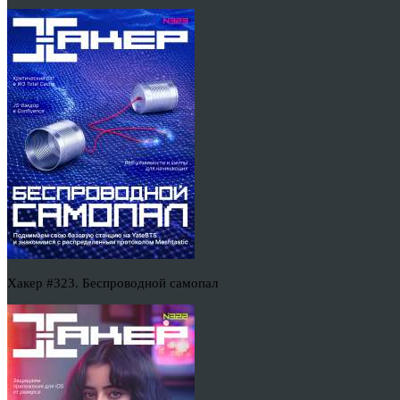
Хакер #323. Беспроводной самопал