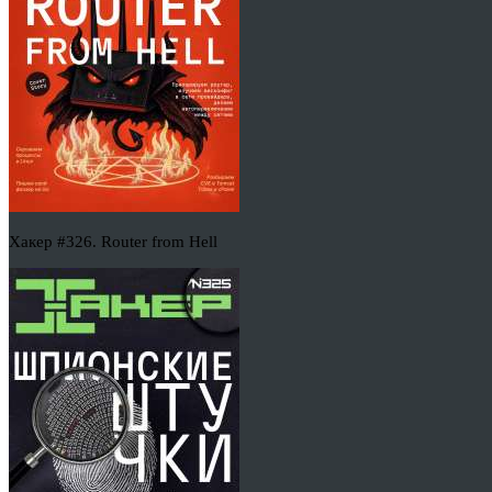
Хакер #326. Router from Hell