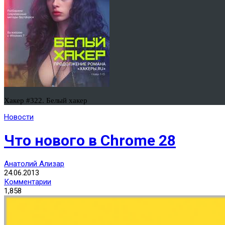
Хакер #322. Белый хакер
Новости
Что нового в Chrome 28
Анатолий Ализар
24.06.2013
Комментарии
1,858