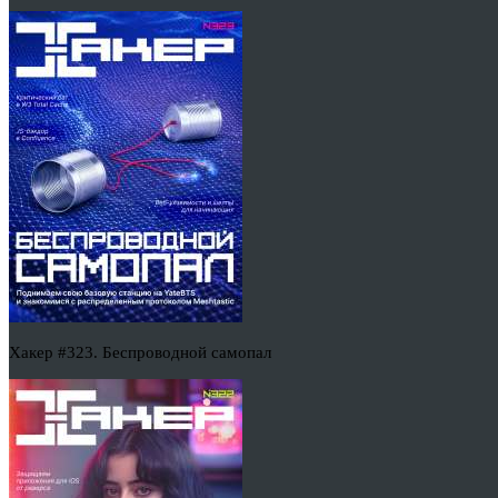
Хакер #323. Беспроводной самопал