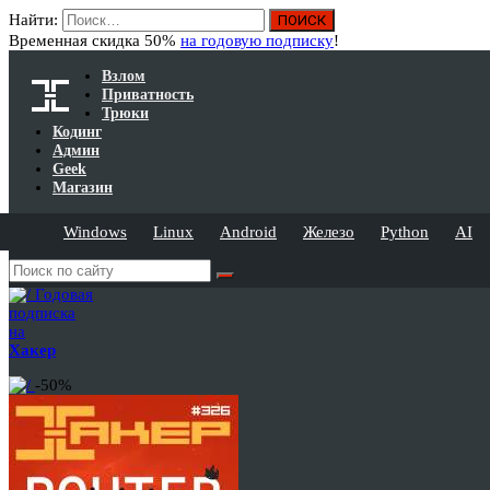
Найти:
Временная скидка 50%
на годовую подписку
!
Взлом
Приватность
Трюки
Кодинг
Админ
Geek
Магазин
Windows
Linux
Android
Железо
Python
AI
Годовая
подписка
на
Хакер
-50%