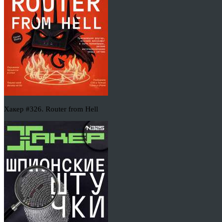
Хакер #326. Router from Hell