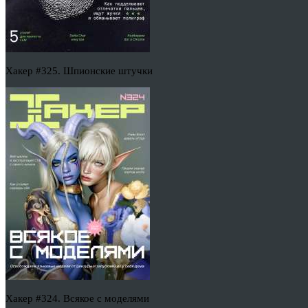
Хакер #325. Шпионские штучки
Хакер #324. Всякое с моделями