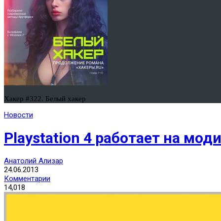
Хакер #322. Белый хакер
Новости
Playstation 4 работает на мо
Анатолий Ализар
24.06.2013
Комментарии
14,018