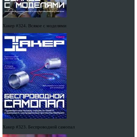
Хакер #324. Всякое с моделями
Хакер #323. Беспроводной самопал