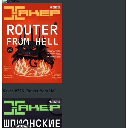
-50%
Хакер #326. Router from Hell