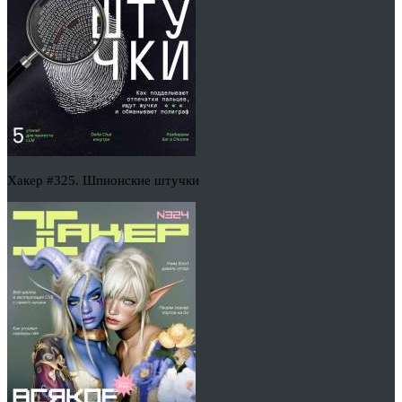
Хакер #325. Шпионские штучки