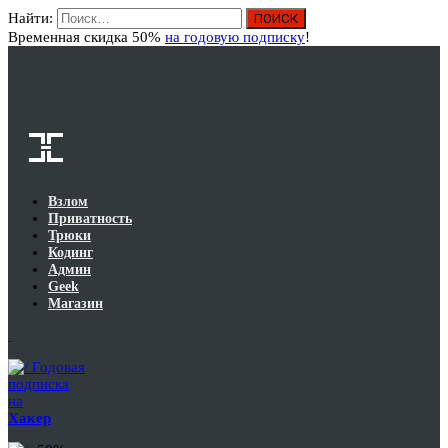
Найти:
Вход
Временная скидка 50%
на годовую подписку
!
Взлом
Приватность
Трюки
Кодинг
Админ
Geek
Магазин
Годовая
подписка
на
Хакер