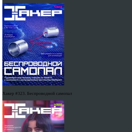
Хакер #323. Беспроводной самопал