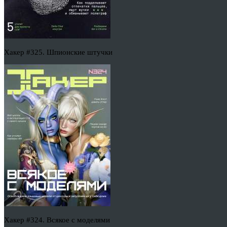
Хакер #325. Шпионские штучки
Хакер #324. Всякое с моделями