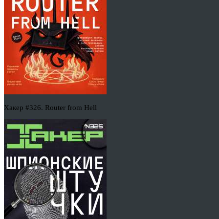
Хакер #326. Router from Hell