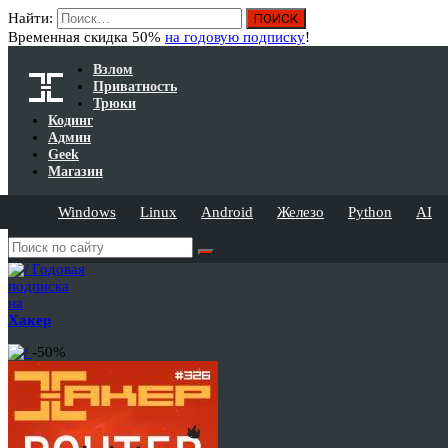
Найти:
Временная скидка 50%
на годовую подписку
!
Взлом
Приватность
Трюки
Кодинг
Админ
Geek
Магазин
Windows
Linux
Android
Железо
Python
AI
Годовая
подписка
на
Хакер
-50%