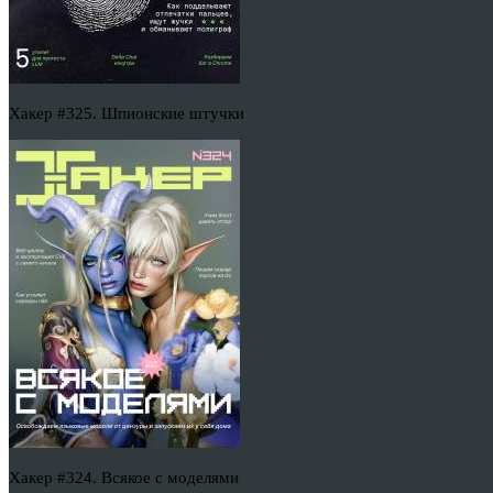
Хакер #325. Шпионские штучки
Хакер #324. Всякое с моделями