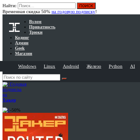
Найти:
Временная скидка 50%
на годовую подписку
!
Взлом
Приватность
Трюки
Кодинг
Админ
Geek
Магазин
Windows
Linux
Android
Железо
Python
AI
Годовая
подписка
на
Хакер
-50%