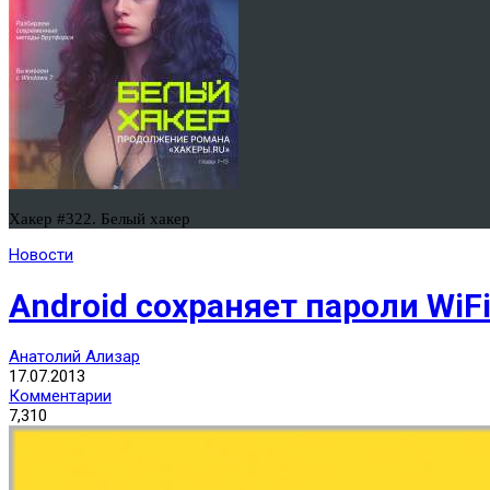
Хакер #322. Белый хакер
Новости
Android сохраняет пароли WiF
Анатолий Ализар
17.07.2013
Комментарии
7,310