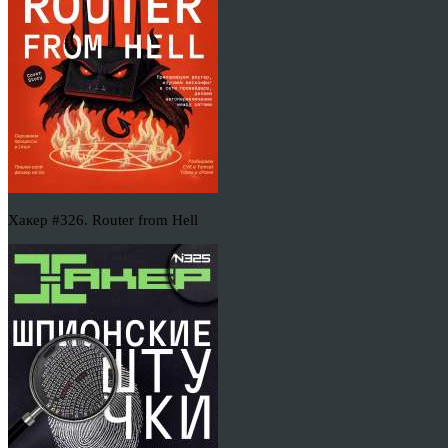
Хакер #326. Router from Hell