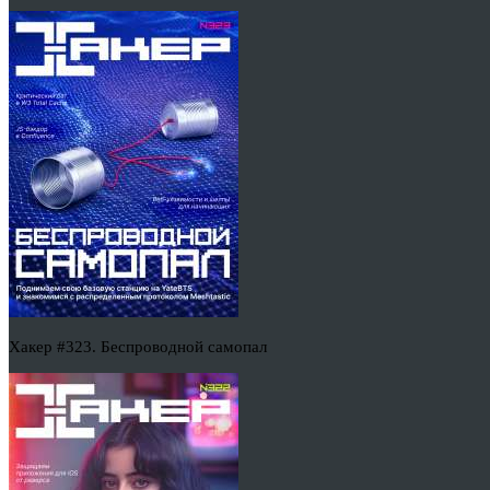
Хакер #323. Беспроводной самопал