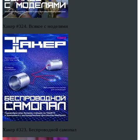
Хакер #324. Всякое с моделями
Хакер #323. Беспроводной самопал