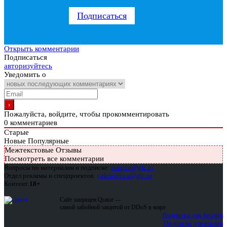
Подписаться
Открыть комментарии
Подписаться
авторизуйтесь
Уведомить о
Пожалуйста, войдите, чтобы прокомментировать
0
комментариев
Старые
Новые
Популярные
Межтекстовые Отзывы
Посмотреть все комментарии
Вопросы по материалам и подписке:
support@glc.ru
Отдел рекламы и спецпроектов:
yakovleva.a@glc.ru
Контент
18+
Сайт защищен Qrator —
самой забойной защитой от DDoS в мире
Подписка для физлиц
Подписка для юрлиц