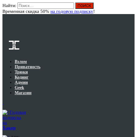
Найти:
Вход
Временная скидка 50%
на годовую подписку
!
Взлом
Приватность
Трюки
Кодинг
Админ
Geek
Магазин
Годовая
подписка
на
Хакер