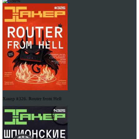
-50%
Хакер #326. Router from Hell