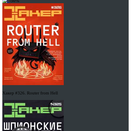
-50%
Хакер #326. Router from Hell