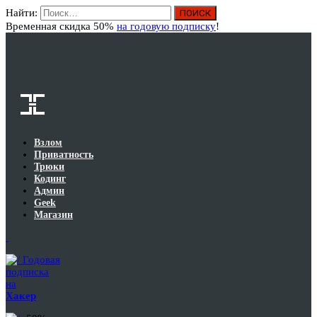
Найти:
Вход
Временная скидка 50%
на годовую подписку
!
Взлом
Приватность
Трюки
Кодинг
Админ
Geek
Магазин
Годовая
подписка
на
Хакер