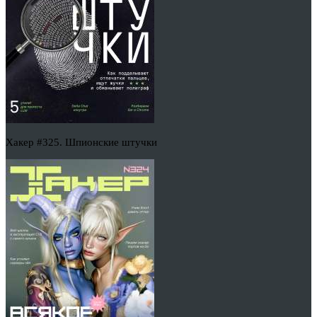
Хакер #325. Шпионские штучки