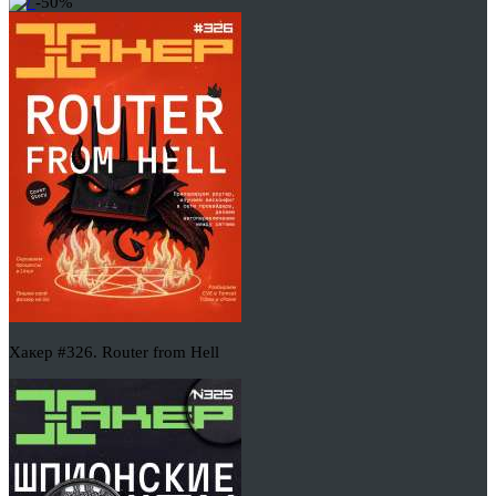
-50%
Хакер #326. Router from Hell