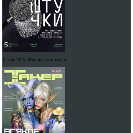
Хакер #325. Шпионские штучки