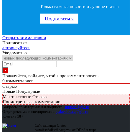
Только важные новости и лучшие статьи
Подписаться
Открыть комментарии
Подписаться
авторизуйтесь
Уведомить о
Пожалуйста, войдите, чтобы прокомментировать
0
комментариев
Старые
Новые
Популярные
Межтекстовые Отзывы
Посмотреть все комментарии
Вопросы по материалам и подписке:
support@glc.ru
Отдел рекламы и спецпроектов:
yakovleva.a@glc.ru
Контент
18+
Сайт защищен Qrator —
самой забойной защитой от DDoS в мире