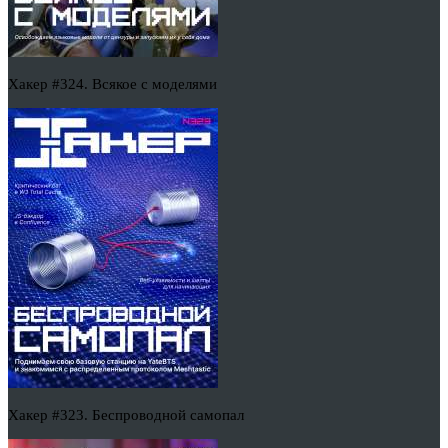
Хакер #324. Всякое с моделями
Хакер #323. Беспроводной самопал