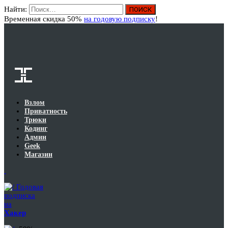
Найти:
Вход
Временная скидка 50%
на годовую подписку
!
Взлом
Приватность
Трюки
Кодинг
Админ
Geek
Магазин
Годовая
подписка
на
Хакер