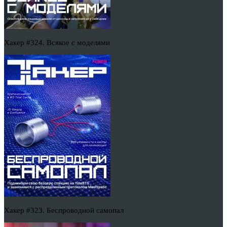
Хакер #324. Всякое с моделями
Хакер #323. Беспроводной самопал