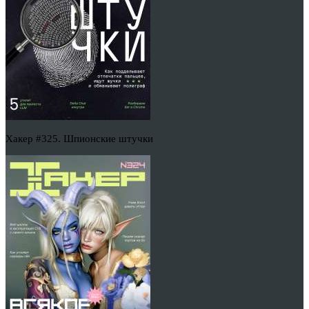
Хакер #325. Шпионские штучки