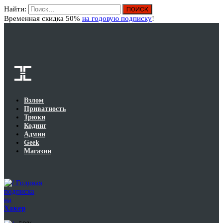
Найти:
Вход
Временная скидка 50%
на годовую подписку
!
Взлом
Приватность
Трюки
Кодинг
Админ
Geek
Магазин
Годовая
подписка
на
Хакер