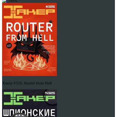
-50%
Хакер #326. Router from Hell