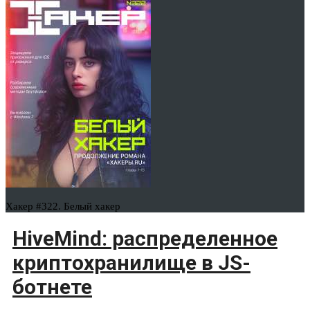
Хакер #322. Белый хакер
HiveMind: распределенное
криптохранилище в JS-
ботнете