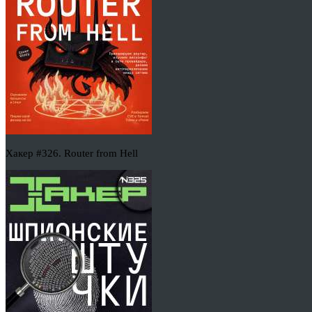
Хакер #326. Router from Hell