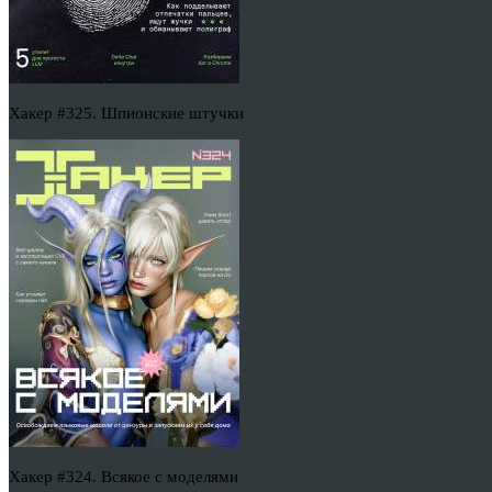
Хакер #325. Шпионские штучки
Хакер #324. Всякое с моделями