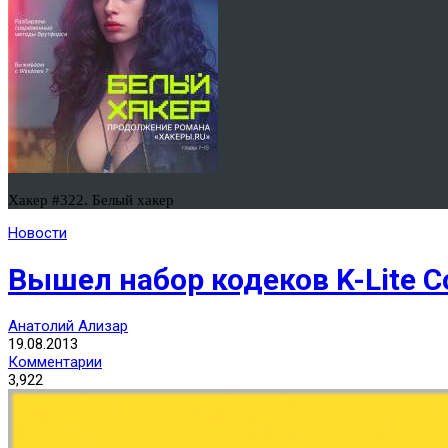
Хакер #322. Белый хакер
Новости
Вышел набор кодеков K-Lite C
Анатолий Ализар
19.08.2013
Комментарии
3,922