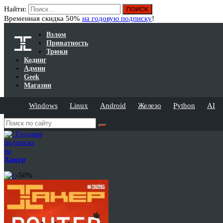
Найти:
Временная скидка 50%
на годовую подписку
!
Взлом
Приватность
Трюки
Кодинг
Админ
Geek
Магазин
Windows
Linux
Android
Железо
Python
AI
Годовая
подписка
на
Хакер
-50%