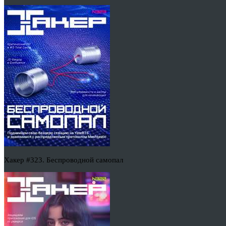
Хакер #323. Беспроводной самопал