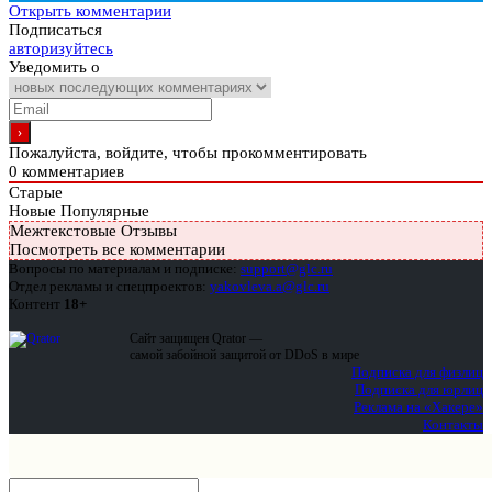
Открыть комментарии
Подписаться
авторизуйтесь
Уведомить о
Пожалуйста, войдите, чтобы прокомментировать
0
комментариев
Старые
Новые
Популярные
Межтекстовые Отзывы
Посмотреть все комментарии
Вопросы по материалам и подписке:
support@glc.ru
Отдел рекламы и спецпроектов:
yakovleva.a@glc.ru
Контент
18+
Сайт защищен Qrator —
самой забойной защитой от DDoS в мире
Подписка для физлиц
Подписка для юрлиц
Реклама на «Хакере»
Контакты