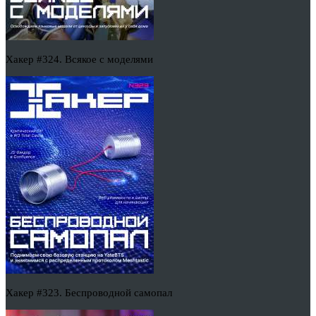
Хакер #324. Всякое с моделями
Хакер #323. Беспроводной самопал