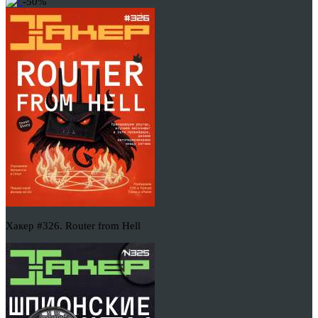
-50%
Хакер #326. Router from Hell