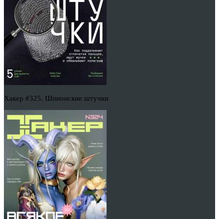
Хакер #325. Шпионские штучки