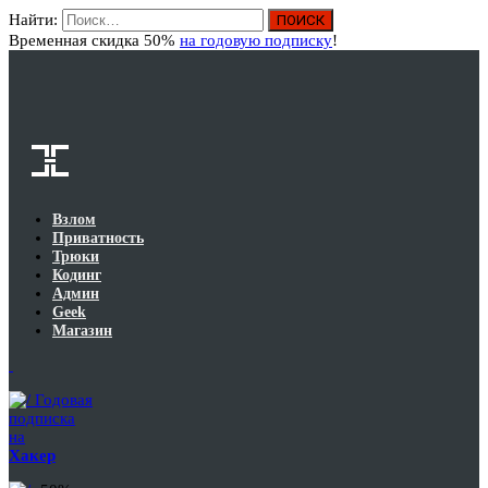
Найти:
Вход
Временная скидка 50%
на годовую подписку
!
Взлом
Приватность
Трюки
Кодинг
Админ
Geek
Магазин
Годовая
подписка
на
Хакер