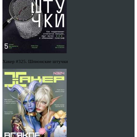
Хакер #325. Шпионские штучки