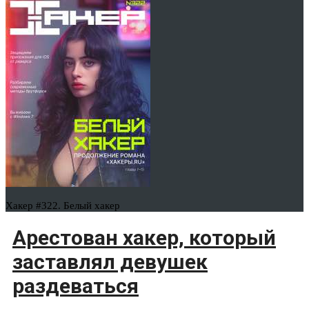
Хакер #322. Белый хакер
Арестован хакер, который
заставлял девушек
раздеваться