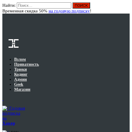
Найти:
Вход
Временная скидка 50%
на годовую подписку
!
Взлом
Приватность
Трюки
Кодинг
Админ
Geek
Магазин
Годовая
подписка
на
Хакер