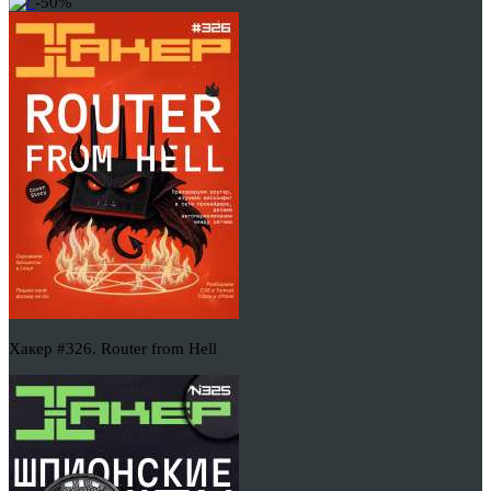
-50%
Хакер #326. Router from Hell