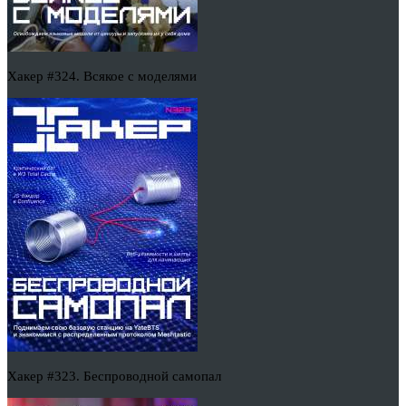
Хакер #324. Всякое с моделями
Хакер #323. Беспроводной самопал