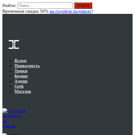
Найти:
Вход
Временная скидка 50%
на годовую подписку
!
Взлом
Приватность
Трюки
Кодинг
Админ
Geek
Магазин
Годовая
подписка
на
Хакер