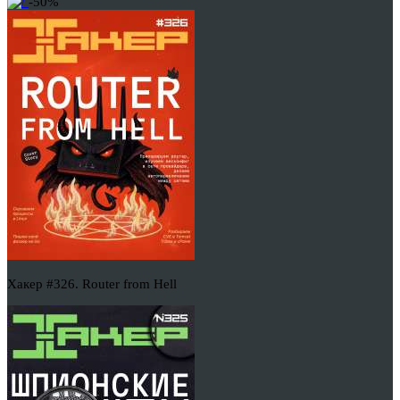
-50%
Хакер #326. Router from Hell