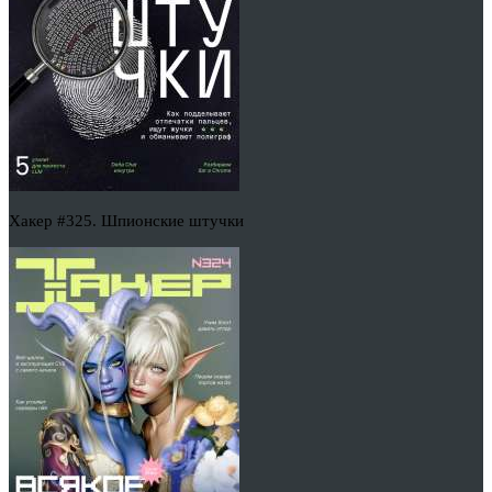
Хакер #325. Шпионские штучки