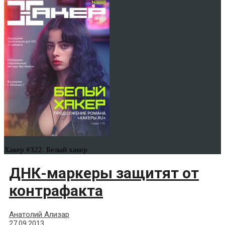
Хакер #322. Белый хакер
ДНК-маркеры защитят от
контрафакта
Анатолий Ализар
27.09.2013