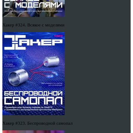
Хакер #324. Всякое с моделями
Хакер #323. Беспроводной самопал